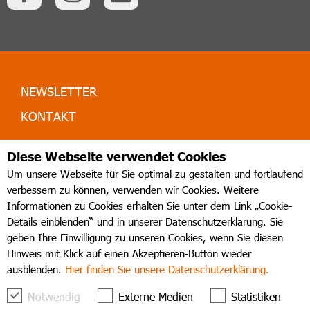
NEWSLETTER
KONTAKT
AGB
Diese Webseite verwendet Cookies
IMPRESSUM
Um unsere Webseite für Sie optimal zu gestalten und fortlaufend
verbessern zu können, verwenden wir Cookies. Weitere
DATENSCHUTZ
Informationen zu Cookies erhalten Sie unter dem Link „Cookie-
BARRIEREFREIHEIT
Details einblenden“ und in unserer Datenschutzerklärung. Sie
geben Ihre Einwilligung zu unseren Cookies, wenn Sie diesen
SITEMAP
Hinweis mit Klick auf einen Akzeptieren-Button wieder
SPONSOREN & PARTNER
ausblenden.
Hier finden Sie unsere Datenschutzerklärung.
Notwendig
Externe Medien
Statistiken
Kulturzentrum Grossenhain durchsuchen: