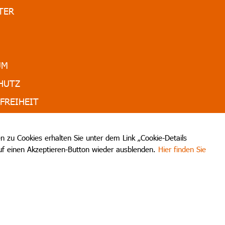
TER
UM
HUTZ
FREIHEIT
EN & PARTNER
 zu Cookies erhalten Sie unter dem Link „Cookie-Details
auf einen Akzeptieren-Button wieder ausblenden.
Hier finden Sie
trum Grossenhain durchsuchen:
entrum Grossenhain