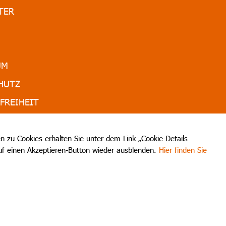
TER
UM
HUTZ
FREIHEIT
EN & PARTNER
 zu Cookies erhalten Sie unter dem Link „Cookie-Details
auf einen Akzeptieren-Button wieder ausblenden.
Hier finden Sie
trum Grossenhain durchsuchen:
entrum Grossenhain